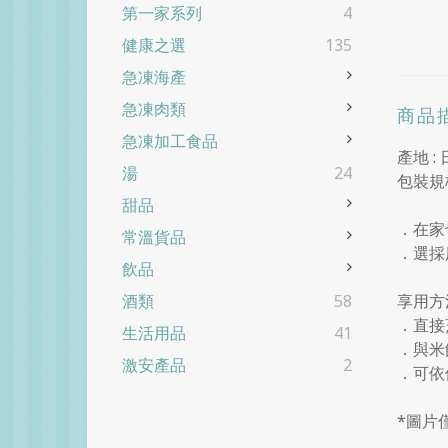
第一家系列
4
健康之選
135
急凍海產
急凍肉類
商品
急凍加工食品
產地 :
湯
24
包裝規格
甜品
．在家
常溫貨品
．選採
飲品
享用方
酒類
58
．直接
生活用品
41
．與米
激安產品
2
．可依
*圖片