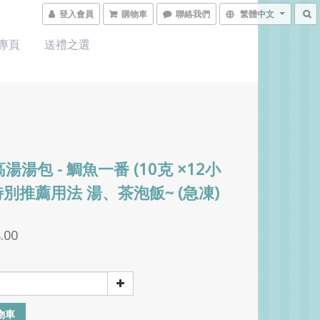
登入會員
購物車
聯絡我們
繁體中文
 專頁
送禮之選
湯湯包 - 鯛魚一番 (10克 ×12小
~特別推薦用法 湯、茶泡飯~ (急凍)
.00
物車