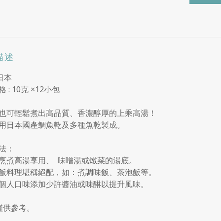
描述
 日本
 : 10克 ×12小包
也可輕鬆煮出高品質、香濃醇厚的上乘高湯！
用日本國產鯛魚乾及多種魚乾製成。
法：
烹煮高湯享用、 味噌湯或燉菜的湯底。
飯料理堪稱絕配，如：煮調味飯、茶泡飯等。
個人口味添加少許醬油或味醂以提升風味。
僅供參考。