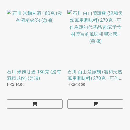
石川 米麴甘酒 180克 (沒有
石川 白山麓鹽麴 (溫和天然
酒精成份) (急凍)
萬用調味料) 270克 ~可作
為鹽的代替品 能賦予食材
HK$44.00
HK$48.00
豐富的風味和層次感~ (急
凍)