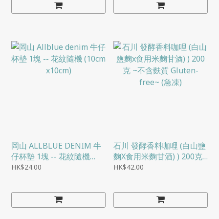
岡山 ALLBLUE DENIM 牛
石川 發酵香料咖哩 (白山鹽
仔杯墊 1塊 -- 花紋隨機
麴X食用米麴甘酒) ) 200克
(10CM X10CM)
~不含麩質 GLUTEN-
HK$24.00
HK$42.00
FREE~ (急凍)