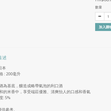
數量
加入購
描述
 日本
 : 200毫升
酒為基底，釀造成略帶氣泡的利口酒
和的米香中，享受端莊優雅、清爽怡人的口感和香氣
: 5%
僅供參考。