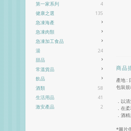
第一家系列
4
健康之選
135
急凍海產
急凍肉類
急凍加工食品
湯
24
甜品
商品
常溫貨品
飲品
產地 :
包裝規格
酒類
58
生活用品
41
．以清
激安產品
2
．在柔
．酒精度
*圖片