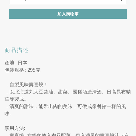
加入購物車
商品描述
產地 : 日本
包裝規格 : 295克
．
自製
風味壽喜燒
！
．以北海道丸大豆醬油、甜菜、國稀酒造清酒、日高昆布精
華等製成。
．清爽的甜味，能帶出肉的美味，可做成像餐館一樣的風
味。
享用方法:
．壽喜燒- 在鍋內放入肉及配菜，倒入適量的壽喜燒汁（有