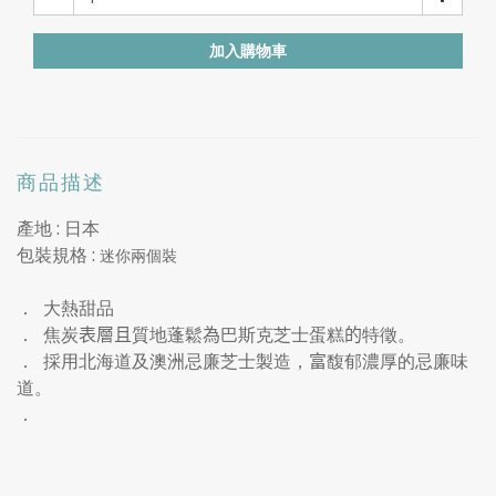
加入購物車
商品描述
產地 : 日本
包裝規格 :
迷你兩個裝
．
大熱甜品
．
焦炭
表層且
質地蓬鬆
為
巴斯克芝士蛋糕
的
特徵。
．
採
用北海道及澳洲忌廉芝士製造，
富
馥郁濃厚的忌廉味
道。
．