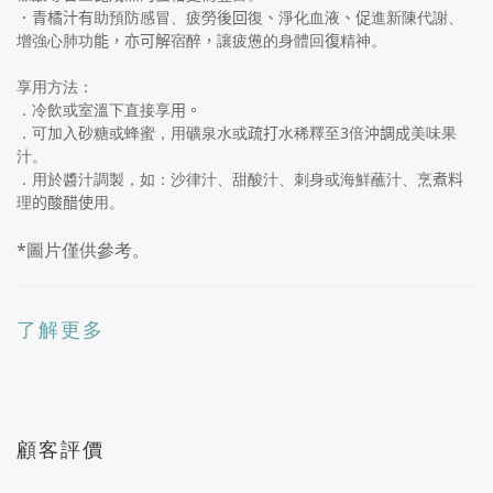
．青橘汁有
助預防感冒、疲勞
後回
復
、
淨化血液
、促
進新陳代謝、
增強心肺功
能，亦可
解
宿醉
，
讓疲憊的身體回
復
精神。
享用方法：
．
冷飲或室溫下直接享
用。
．
可加入
砂
糖或蜂蜜，用礦泉水或
疏打
水稀釋至
3
倍
沖調成
美味果
汁。
．用於醬汁調製，如：沙律汁、甜酸汁、刺身或海鮮蘸汁、烹
煮料
理
的酸
醋使
用。
*圖片僅供參考。
了解更多
顧客評價