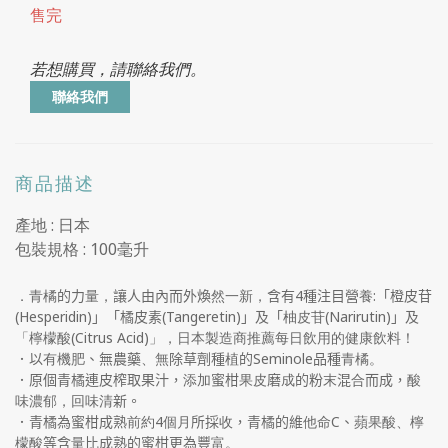
售完
若想購買，請聯絡我們。
聯絡我們
商品描述
產地 : 日本
包裝規格 : 100毫升
．青橘
的力
量，
讓人由內而外煥
然一新，
含有
4
種注目營
養:
「橙皮苷
(Hesperidin)
」「橘皮素
(Tangeretin)
」及「
柚皮苷
(Narirutin)
」及
「
檸檬酸(
C
itrus Acid)
」，日本製造商推薦每日飲用的健康飲料！
．
以
有機肥
、
無農藥
、無
除草劑種
植
的
Seminole
品種
青橘。
．原個青橘連皮榨取果汁，
添加
蜜柑
果皮
磨
成
的粉
末
混
合
而成
，
酸
味濃郁，回味清
新。
．青橘為蜜柑成熟
前約
4
個月
所採
收
，青橘的維
他命
C
、
蘋果酸、檸
檬酸
等含
量
比成熟的蜜柑更為豐
富。