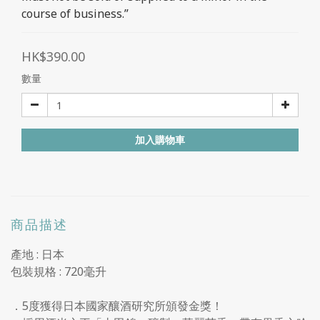
course of business.”
HK$390.00
數量
加入購物車
商品描述
產地 : 日本
包裝規格 : 720毫升
．
5
度獲得日
本
國
家
釀
酒
研
究
所頒
發
金獎
！