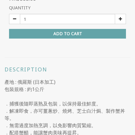
QUANTITY
ADD TO CART
DESCRIPTION
產地 : 俄羅斯 (日本加工)
包裝規格 : 約1公斤
．捕獲後隨即蒸熟及包裝，以保持最佳鮮度。
．解凍即食，亦可薑蔥炒、燒烤、芝士白汁焗、製作蟹丼
等。
．無需過度加熱烹調，以免影響肉質緊縮。
．配搭蟹醋，能讓蟹肉美味再提昇。