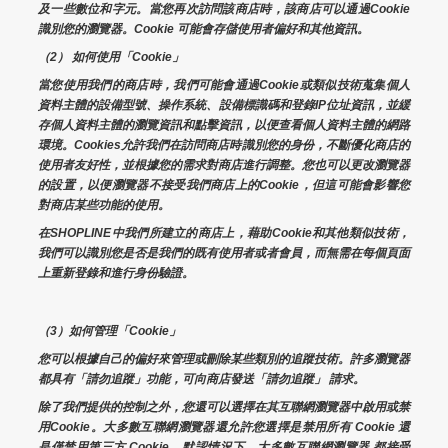
及一些數位和字元。當您再次訪問該商店時，該商店可以通過Cookie
識別您的瀏覽器。Cookie 可能會存儲使用者偏好和其他資訊。
（2） 如何使用「Cookie」
當您使用我們的商店時，我們可能會通過Cookie或類似技術蒐集個人
資料主體的設備型號、操作系統、設備標識碼和登錄IP位址資訊，並緩
存個人資料主體的瀏覽資訊和點擊資訊，以便查看個人資料主體的網路
環境。Cookies允許我們在訪問商店時識別您的身份，不斷優化商店的
使用者友好性，並根據您的需求對商店進行調整。您也可以更改瀏覽器
的設置，以便瀏覽器不接受我們商店上的Cookie，但這可能會影響您
對商店某些功能的使用。
在SHOPLINE中我們所建立的商店上，藉助Cookie和其他類似技術，
我們可以識別您是否是我們的既有使用者或者會員，而無需在每個頁面
上重新登錄和進行身份驗證。
（3）如何管理「Cookie」
您可以根據自己的偏好來管理或刪除某些類別的追蹤技術。許多瀏覽器
都具有「請勿追蹤」功能，可向商店發送「請勿追蹤」 請求。
除了我們提供的控制之外，您還可以選擇在其互聯網瀏覽器中啟用或禁
用Cookie。大多數互聯網瀏覽器還允許您選擇是禁用所有 Cookie 還
是僅禁用第三方 Cookie。默認情況下，大多數互聯網瀏覽器 都接受 