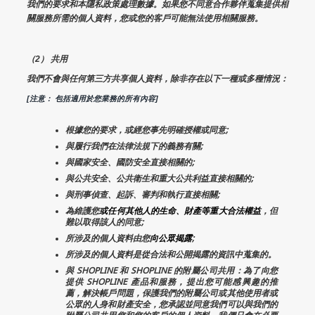
我們的要求和本隱私政策處理數據。如果您不同意合作夥伴蒐集提供相
關服務所需的個人資料，您或您的客戶可能無法使用相關服務。
（2） 共用
我們不會與任何第三方共享個人資料，除非存在以下一種或多種情況：
[注意： 包括適用於您業務的所有內容]
根據您的要求，或經您事先明確授權或同意;
與履行我們在法律法規下的義務有關;
與國家安全、國防安全直接相關的;
與公共安全、公共衛生和重大公共利益直接相關的;
與刑事偵查、起訴、審判和執行直接相關;
為維護您
或任何其他人的生命、財產等重大合法權益
，但
難以取得該人的同意;
所涉及的個人資料由您
向公眾揭露
;
所涉及的個人資料是從合法和公開揭露的資訊中蒐集的。
與 SHOPLINE 和 SHOPLINE 的附屬公司共用：為了向您
提供 SHOPLINE 產品和服務，提出您可能感興趣的推
薦，解決帳戶問題，保護我們的附屬公司或其他使用者或
公眾的人身和財產安全，您承認並同意我們可以與我們的