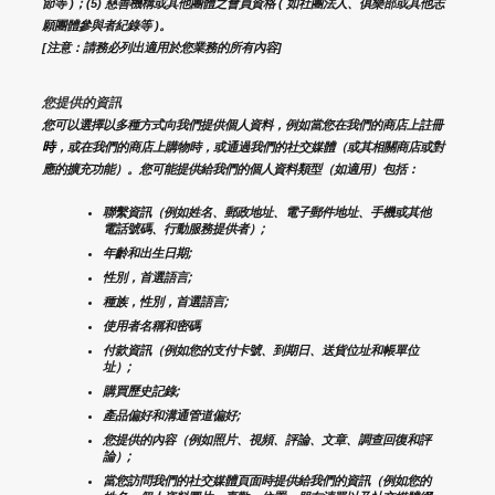
節等 )；(5) 慈善機構或其他團體之會員資格 ( 如社團法人、俱樂部或其他志
願團體參與者紀錄等 )。
[注意：請務必列出適用於您業務的所有內容]
您提供的資訊
您可以選擇以多種方式向我們提供個人資料，例如當您在我們的商店上註冊
時
，或在我們的商店上購物時，或通過我們的社交媒體（或其相關商店或對
應的擴充功能）。您可能提供給我們的個人資料類型（如適用）包括：
聯繫資訊（例如姓名、郵政地址、電子郵件地址、手機或其他
電話號碼、行動服務提供者）;
年齡和出生日期;
性別，首選語言;
種族，性別，首選語言;
使用者名稱和密碼
付款資訊（例如您的支付卡號、到期日、送貨位址和帳單位
址）;
購買歷史記錄;
產品偏好和溝通管道偏好;
您提供的內容（例如照片、視頻、評論、文章、調查回復和評
論）;
當您訪問我們的社交媒體頁面時提供給我們的資訊（例如您的