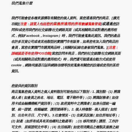
我們蒐集什麼
我們可能會從各種來源獲取有關您的個人資料。當您通過我們的商店、[擴充
您的業務所適用的所有
或通過
功能][
注意：請置入包括
數據蒐集管道
]
您訪
問和/或使用我們的社交媒體/社交網路頁面（或其相關商店或對應的應用程
式，例如Facebook，Instagram）時，我們可能會蒐集此資訊。我們的產品
在許多百貨公司或者其他類型的實體門市有販售，如果您有加入我們商店的
會員，當您在實體門市購買商品時，[相關的紀錄也會被我們蒐集。]
[注意：
請確認是否有使用POS功能]
當您訪問本商店，我們的社交媒體/社交網路頁面
（或其相關商店或對應的應用程式）時，我們還可能通過自動方式或使用
cookie，網路伺服器日誌和網路信標等技術蒐集有關您的設備或使用的某些
資訊。
您提供的資訊類別
商店蒐集您個人資料之個人資料類別可能包括以下類別：1. 識別類 - (1) 辨識
個人者 ( 如會員之姓名、地址、電話、電子郵件等 )；(2) 辨識財務者 ( 如信
用卡或金融機構帳戶資訊等 )；(3) 政府資料中之辨識者 ( 如身分證統一編
號、統一證號、稅籍編號、護照號碼等 )。2. 個人特徵類 - 個人描述 ( 如性
別、出生年月日、尺寸等 )。3.社會情況 – (1) 住家及設施 ( 如住所地址等 )；
(2) 財產（如所有或具有其他權利之動產等）；(3) 移民情形 ( 護照、工作許
可文件、居留證明文件等 )；(4) 生活格調 ( 如使用消費品之種類及服務之細