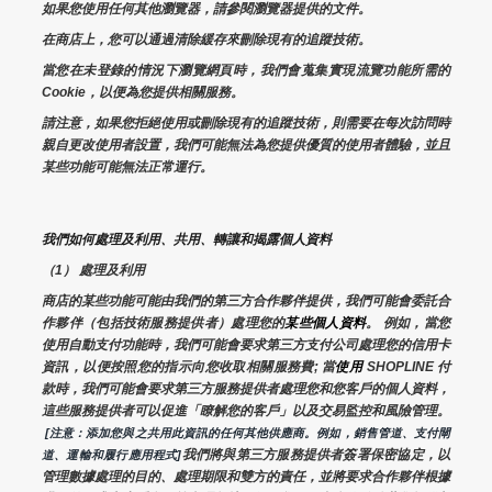
如果您使用任何其他瀏覽器，請參閱瀏覽器提供的文件。
在商店上，您可以通過清除緩存來刪除現有的追蹤技術。
當您在未登錄的情況下瀏覽網頁時，我們會蒐集實現流覽功能所需的
Cookie，以便為您提供相關服務。
請注意，如果您拒絕使用或刪除現有的追蹤技術，則需要在每次訪問時
親自更改使用者設置，我們可能無法為您提供優質的使用者體驗，並且
某些功能可能無法正常運行。
我們如何處理及利用、共用、轉讓和揭露個人資料
（1） 處理及利用
商店的某些功能可能由我們的第三方合作夥伴提供，我們可能會委託合
作夥伴（包括技術服務提供者）處理您的
某些個人資料
。 例如，當您
使用自動支付功能時，我們可能會要求第三方支付公司處理您的信用卡
資訊，以便按照您的指示向您收取相關服務費; 當
使用 
SHOPLINE 付
款時，我們可能會要求第三方服務提供者處理您和您客戶的個人資料，
這些服務提供者可以促進「瞭解您的客戶」以及交易監控和風險管理。 
 [注意：添加您與之共用此資訊的任何其他供應商。例如，銷售管道、支付閘
我們將與第三方服務提供者簽署保密協定，以
道、運輸和履行應用程式]
管理數據處理的目的、處理期限和雙方的責任，並將要求合作夥伴根據