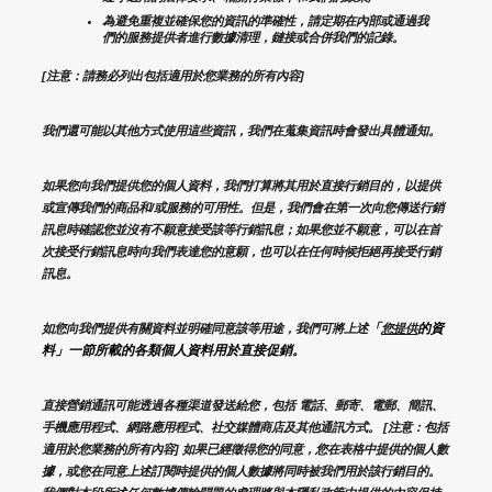
為避免重複並確保您的資訊的準確性，請定期在內部或通過我
們的服務提供者進行數據清理，鏈接或合併我們的記錄。
[注意：請務必列出包括適用於您業務的所有內容]
我們還可能以其他方式使用這些資訊，我們在蒐集資訊時會發出具體通知。
如果您向我們提供您的個人資料，我們打算將其用於直接行銷目的，以提供
或宣傳我們的商品和/或服務的可用性。但是，我們會在第一次向您傳送行銷
訊息時確認您並沒有不願意接受該等行銷訊息；如果您並不願意，可以在首
次接受行銷訊息時向我們表達您的意願，也可以在任何時候拒絕再接受行銷
訊息。
「
的資
如您向我們提供有關資料並明確同意該等用途，我們可將上述
您提供
料」一節所載的各類個人資料用於直接促銷。
直接營銷通訊可能透過各種渠道發送給您，包括 電話、郵寄、電郵、簡訊、
手機應用程式、網路應用程式、社交媒體商店及其他通訊方式。 [注意：包括
適用於您業務的所有內容] 如果已經徵得您的同意，您在表格中提供的個人數
據，或您在同意上述訂閱時提供的個人數據將同時被我們用於該行銷目的。