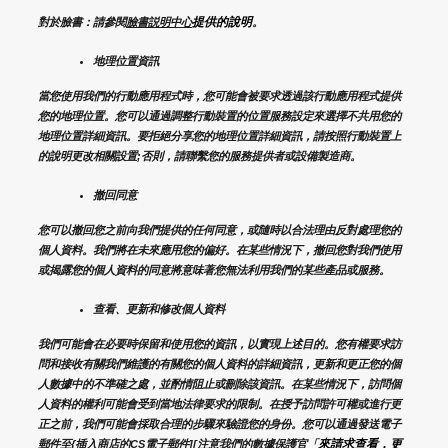
提供的說明
對於臉書：請參閱
臉書説明中心
。
地理位置資訊
當您使用我們的行動應用程式時，您可能會被要求透過該行動應用程式提供
您的地理位置。您可以通過調整行動裝置的位置服務設定來選擇不共用您的
地理位置詳細資訊。要拒絕分享您的地理位置詳細資訊，請按照行動裝置上
的說明更改相關設置;否則，請聯繫您的服務提供者或設備製造商。
撤回同意
您可以撤回您之前向我們提供的任何同意，或隨時以合法理由反對處理您的
個人資料。我們將在未來應用您的偏好。在某些情況下，撤回您對我們使用
或揭露您的個人資料的同意將意味著您無法利用我們的某些產品或服務。
查看、更新和修改個人資料
我們可能會在必要時保留和使用您的資訊，以實現上述目的。您有權要求訪
問和接收有關我們維護的有關您的個人資料的詳細資訊，更新和更正您的個
人數據中的不準確之處，並酌情阻止或刪除該資訊。在某些情況下，訪問個
人資料的權利可能會受到當地法律要求的限制。在授予訪問許可權或進行更
正之前，我們可能會採取合理的步驟來驗證您的身份。您可以通過發送電子
來請求查看，更
郵件至{插入商店的CS電子郵件][注意我們的數據保護官「