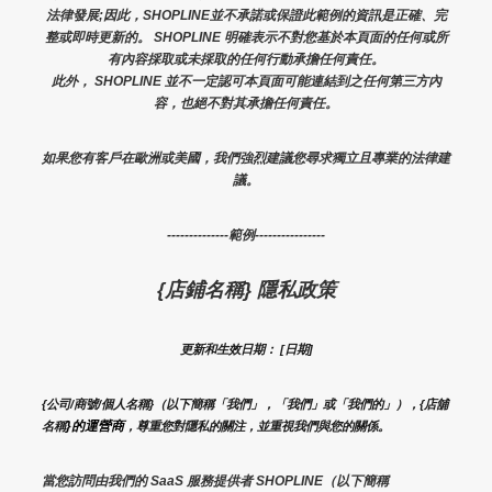
法律發展;因此，SHOPLINE並不承諾或保證此範例的資訊是正確、完
整或即時更新的。 SHOPLINE 明確表示不對您基於本頁面的任何或所
有內容採取或未採取的任何行動承擔任何責任。
此外， SHOPLINE 並不一定認可本頁面可能連結到之任何第三方內
容，也絕不對其承擔任何責任。
如果您有客戶在歐洲或美國，我們強烈建議您尋求獨立且專業的法律建
議。
--------------範例----------------
{店鋪名稱} 隱私政策
更新和生效日期： [日期]
{公司/商號/個人名稱}（以下簡稱「我們」，「我們」或「我們的」），{店舖
}的運營商
名稱
，尊重您對隱私的關注，並重視我們與您的關係。 
當您訪問由我們的 SaaS 服務提供者 SHOPLINE（以下簡稱