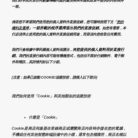
我們對本段所述任何數據傳輸問題的處理將與本隱私政策中提供的內容保持
一致。
倘若您不希望我們使用您的個人資料作直接促銷，您可隨時按照下文「
您的
」一節所載的程序選擇退出我們的直接促銷
權利及選擇
。如您有需要，本
行必須停止使用您的個人資料作直接促銷用途，而毋須向您收取任何費用。
您提供的個人資料用於直接行
我們只會根據中華民國個人資料保護法，將
銷
。我們的直接行銷內容可能有幾種形式，包括但不限於行銷郵件、電子郵
件和簡訊，其詳情列於以下小節。
[注意：如果已啟動 COOKIE/追蹤技術，請插入以下部分]
我們如何使用「Cookie」和其他類似的追蹤技術
什麼是「Cookie」
Cookie是商店伺服器在登錄商店或瀏覽商店內容時存儲在您的電腦，
手機或任何其他智慧終端設備中的小檔，通常包含標識符，商店名稱以