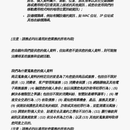
姓名、個人資料圖片、喜歡、位置、朋友清單以及社交媒體網
路或應用程式註冊頁面上描述的其他資訊，或您在使用我們的
移動應用程式時的地理位置詳細資訊）;
設備標識碼，例如有關設備的資訊，如 MAC 位址、IP 位址或
其他在線標識碼。
[注意：請務必列出適用於您業務的所有內容]
您自願向我們提供您的個人資料，但如果您不提供您的個人資料，則可能無
法獲得某些服務和促銷活動。
我們為什麼蒐集您的個人資料
商店蒐集個人資料的特定目的皆是為了向您提供商品或服務，包括但不限於
提供：(1) 消費者、客戶管理與服務；(2) 消費者保護；(3) 網路購物及其他電
子商務服務；(4) 驗證您的個人身份 ( 如以保護您免於詐欺等犯罪行為 )；(5) 
解決各種類型之爭議 ( 包括但不限於消費糾紛、智慧財產權爭議等 )； (6) 增
進安全交易行為；(7) 收取債務； (8) 通知您商業機會、產品、服務及更新；
(9) 偵測並保護您及商店免於錯誤、詐欺或其他犯罪行為，並監測遵法風險；
(10) 調查針對個人安全、財產安全及違約之潛在不法行為；(11) 履行條款與
細則及退換貨政策；(12) 依法令所為之行為；以及 (13) 其他於蒐集當時取得
您同意之目的。
[注意：請務必列出適用於您業務的所有內容]