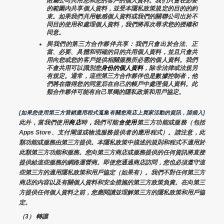
附屬公司共用您和您的客戶的個人資料。我們只會在必要
的範圍內共享個人資料，並受本隱私政策規定的目的的約
束。如果我們共用敏感個人資料或我們的關聯公司出於不
同目的使用和處理個人資料，我們將再次尋求您的授權和
同意。
與我們的第三方合作夥伴共享：我們只會出於合法、正
當、必要、具體和明確的目的共用個人資料，並且只會共
用向您或您的客戶提供相關服務所必需的個人資料。我們
不會共用可以識別您
身份的個人資料
，除非法律或法規另
有規定。通常，這些第三方合作夥伴也是數據控制者，他
們將在徵得您的同意后在自己的帳戶中處理個人資料。此
類合作夥伴可能有自己單獨的隱私政策和用戶協定。
[如果您使用第三方营銷應用程式蒐集有關您商店上買家活動的資訊，請插入]
此外，當我們使用
商店
時
，
我們可能會
使用
第三方功能或服務（包括
Apps Store、支付閘道或物流服務提供者的應用程式）。請注意，此
類功能或服務由第三方提供。本隱私政策中描述的規則和程式不適用於
此類第三方功能和服務。您向第三方商店或服務提供的任何資訊將直接
提供給這些服務的網路運營商。即使您通過商店訪問，您也必須遵守這
些第三方的適用隱私政策和用戶協定（如果有）。我們不對任何第三方
商店的內容以及有關個人資料和安全措施的第三方政策負責。在向第三
方提供任何個人資料之前，您應閱讀並理解第三方的隱私政策和用戶協
定。
（3） 轉讓